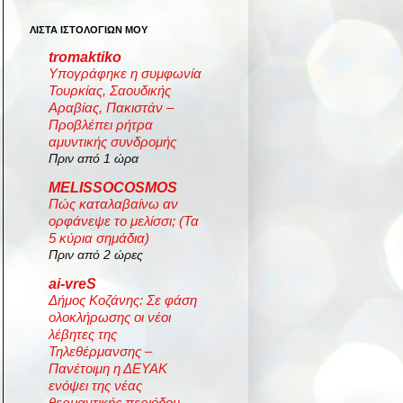
ΛΙΣΤΑ ΙΣΤΟΛΟΓΙΩΝ ΜΟΥ
tromaktiko
Υπογράφηκε η συμφωνία
Τουρκίας, Σαουδικής
Αραβίας, Πακιστάν –
Προβλέπει ρήτρα
αμυντικής συνδρομής
Πριν από 1 ώρα
MELISSOCOSMOS
Πώς καταλαβαίνω αν
ορφάνεψε το μελίσσι; (Τα
5 κύρια σημάδια)
Πριν από 2 ώρες
ai-vreS
Δήμος Κοζάνης: Σε φάση
ολοκλήρωσης οι νέοι
λέβητες της
Τηλεθέρμανσης –
Πανέτοιμη η ΔΕΥΑΚ
ενόψει της νέας
θερμαντικής περιόδου