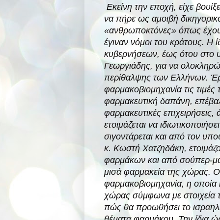
Εκείνη την εποχή, είχε βουίξ
να πήρε ως αμοιβή δικηγορικό
«ανθρωποκτόνες» όπως έχουν 
έγιναν νόμοι του κράτους. Η 
κυβερνήσεων, έως ότου στο 
Γεωργιάδης, για να ολοκληρώ
περίθαλψης των Ελλήνων. Έρι
φαρμακοβιομηχανία τις τιμέ
φαρμακευτική δαπάνη, επέβαλ
φαρμακευτικές επιχειρήσεις,
ετοιμάζεται να ιδιωτικοποιήσ
σιγοντάρεται και από τον υπ
κ. Κωστή Χατζηδάκη, ετοιμάζο
φαρμάκων και από σούπερ-μά
μισά φαρμακεία της χώρας. Ο 
φαρμακοβιομηχανία, η οποία 
χώρας σύμφωνα με στοιχεία τ
πώς θα προωθήσει το ισραηλιν
θέματα φαρμάκου. Την ίδια 