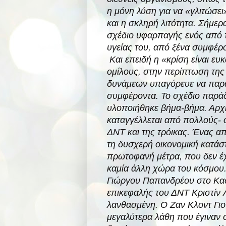
η μόνη λύση για να «γλιτώσει
και η σκληρή λιτότητα. Σήμερ
σχέδιο υφαρπαγής ενός από το
υγείας του, από ξένα συμφέρ
Και επειδή η «κρίση είναι ευ
ομίλους, στην περίπτωση της
δυνάμεων υπαγόρευε να παραδ
συμφέροντα. Το σχέδιο παρά
υλοποιήθηκε βήμα-βήμα. Αρχ
καταγγέλλεται από πολλούς- 
ΔΝΤ και της τρόικας. Ένας α
τη δυσχερή οικονομική κατάσ
πρωτοφανή μέτρα, που δεν έχ
καμία άλλη χώρα του κόσμου.
Γιώργου Παπανδρέου στο Καστ
επικεφαλής του ΔΝΤ Κριστίν 
λανθασμένη. Ο Ζαν Κλοντ Γιο
μεγαλύτερα λάθη που έγιναν σ