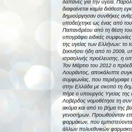
δαπάνες για την υγεία. Παρόλα
διαφαίνεται καμία διάθεση εγ
δημιούργησαν συνθήκες ανθρ
υποδείχτηκε ως ένας από τους
Παπανδρέου από τη θέση του
υπογράφει ειδικές συμφωνίες 
της υγείας των Ελλήνων: το Ι
ξεκινήσει ήδη από το 2009, 
ισραηλινής προέλευσης, η οπο
Τον Μάρτιο του 2012 ο πρόεδ
Λουράντος, αποκάλυπτε συγκ
συμφωνίας, που περιέγραφε τ
στην Ελλάδα με σκοπό τη δη
πήρε ο υπουργός Υγείας της
Λοβέρδος νομοθέτησε τη συν
ακόμα και από το βήμα της 
γενοσήμων. Προωθούνταν επί
φαρμάκων, που εμπιστεύονταν
άλλων πολυεθνικών φαρμακο