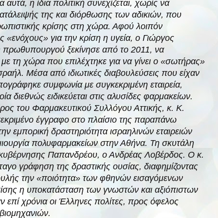
 αυτά, η ίδια πολιτική συνεχίζεται, χωρίς να
κατάλειψής της και διόρθωσης των αδικιών, που
ωπιστικής κρίσης στη χώρα. Αφού λοιπόν
 «ενόχους» για την κρίση η υγεία, ο Γιώργος
 πρωθυπουργού ξεκίνησε από το 2011, να
με τη χώρα που επιλέχτηκε για να γίνει ο «σωτήρας»
σραήλ. Μέσα από ιδιωτικές διαβουλεύσεις που είχαν
υπογράφηκε συμφωνία με συγκεκριμένη εταιρεία,
ία διεθνώς ειδικεύεται στις αλυσίδες φαρμακείων.
ρος του Φαρμακευτικού Συλλόγου Αττικής, κ. Κ.
εκριμένο έγγραφο στο πλαίσιο της παραπάνω
ην εμπορική δραστηριότητα ισραηλινών εταιρειών
μιουργία πολυφαρμακείων στην Αθήνα. Τη σκυτάλη
 κυβέρνησης Παπανδρέου, ο Ανδρέας Λοβέρδος. Ο κ.
ταγο
γράφηση της δραστικής ουσίας, διαφημίζοντας
βουλής την «ποιότητα» των φθηνών εισαγόμενων
σης η υποκατάσταση των γνωστών και αξιόπιστων
 επί χρόνια οι Έλληνες πολίτες, προς όφελος
βιομηχανιών.