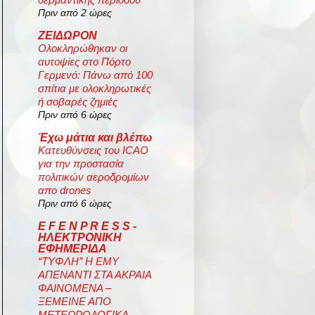
Πριν από 2 ώρες
ΖΕΙΔΩΡΟΝ
Ολοκληρώθηκαν οι
αυτοψίες στο Πόρτο
Γερμενό: Πάνω από 100
σπίτια με ολοκληρωτικές
ή σοβαρές ζημιές
Πριν από 6 ώρες
Έχω μάτια και βλέπω
Κατευθύνσεις του ICAO
για την προστασία
πολιτικών αεροδρομίων
απο drones
Πριν από 6 ώρες
E F E N P R E S S -
ΗΛΕΚΤΡΟΝΙΚΗ
ΕΦΗΜΕΡΙΔΑ
“ΤΥΦΛΗ” Η ΕΜΥ
ΑΠΕΝΑΝΤΙ ΣΤΑ ΑΚΡΑΙΑ
ΦΑΙΝΟΜΕΝΑ –
ΞΕΜΕΙΝΕ ΑΠΟ
ΜΕΤΕΩΡΟΛΟΓΙΚΑ