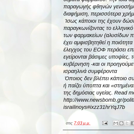
παραγωγής φθηνών γενοσήμων
διαφήμιση, περισσότερα χρήμ
Ίσως κάποιοι της έχουν δώσει
παραγκωνίζοντας το ελληνικό
των φαρμακείων (αλυσίδων πι
έχει αμφισβητηθεί η ποιότητα
έλεγχος του ΕΟΦ περάσει επί
εγείρονται βάσιμες υποψίες, 
κυβέρνηση -και οι προηγούμε
ισραηλινά συμφέροντα
Όποιος δεν βλέπει κάποιο σ
ή παίζει ύποπτα και «στημέν
της δημόσιας υγείας. Read m
http://www.newsbomb.gr/polit
israilinoys#ixzz31hrYqJ7b
στις
7:03 μ.μ.