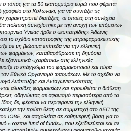
ει ο τόπος για τα 50 εκατομμύρια ευρώ που φέρεται
 γραφείο στο Κολωνάκι, για να συντάξει τις
χαρακτηριστεί διατάξεις, οι οποίες στη συνέχεια
ίδια πολιτική συνεχίστηκε με την ανοχή των επόμενων
υπουργείο Υγείας ήρθε ο «ευπατρίδης» Άδωνις
σει το σχέδιο καταστροφής της ιατροφαρμακευτικής
ξε σε μη βιώσιμα επίπεδα για την ελληνική
ς των φαρμάκων, καταβαράθρωσε τη δημόσια
ε εξοντωτικά «χαράτσια» στις ελληνικές
 άνοιξε το επάγγελμα του φαρμακοποιού και τώρα
ει τον Εθνικό Οργανισμό Φαρμάκων. Με το σχέδιο να
ουργό Ανάπτυξης και Ανταγωνιστικότητας,
νται αλυσίδες φαρμακείων και προωθείται η διάθεση
ρκετ, οδηγώντας σε αφανισμό περισσότερα από τα
ίδιος δε, φέρεται να περιφρονεί την ελληνική
κατέχει την πρώτη θέση σε συμμετοχή στο ΑΕΠ της
ου ΙΟΒΕ, και ασχολείται σε καθημερινή βάση για το
ό «Yozma fund of funds», που εξειδικεύεται και σε
ώρα, η ισραηλινών συμφερόντων φαρμακοβιομηχανία