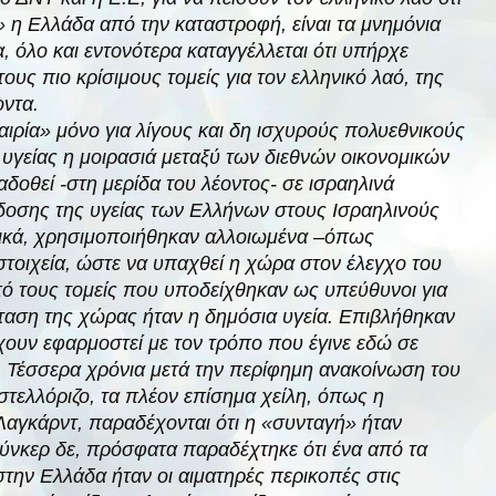
» η Ελλάδα από την καταστροφή, είναι τα μνημόνια
α, όλο και εντονότερα καταγγέλλεται ότι υπήρχε
υς πιο κρίσιμους τομείς για τον ελληνικό λαό, της
οντα.
καιρία» μόνο για λίγους και δη ισχυρούς πολυεθνικούς
 υγείας η μοιρασιά μεταξύ των διεθνών οικονομικών
οθεί -στη μερίδα του λέοντος- σε ισραηλινά
δοσης της υγείας των Ελλήνων στους Ισραηλινούς
ικά, χρησιμοποιήθηκαν αλλοιωμένα –όπως
στοιχεία, ώστε να υπαχθεί η χώρα στον έλεγχο του
πό τους τομείς που υποδείχθηκαν ως υπεύθυνοι για
ταση της χώρας ήταν η δημόσια υγεία. Επιβλήθηκαν
ουν εφαρμοστεί με τον τρόπο που έγινε εδώ σε
 Τέσσερα χρόνια μετά την περίφημη ανακοίνωση του
ελλόριζο, τα πλέον επίσημα χείλη, όπως η
Λαγκάρντ, παραδέχονται ότι η «συνταγή» ήταν
ύνκερ δε, πρόσφατα παραδέχτηκε ότι ένα από τα
την Ελλάδα ήταν οι αιματηρές περικοπές στις