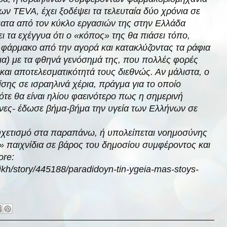
 TEVA, έχει ξοδέψει τα τελευταία δύο χρόνια σε
ατα από τον κύκλο εργασιών της στην Ελλάδα
 τα εχέγγυα ότι ο «κόπος» της θα πιάσει τόπο,
 φάρμακο από την αγορά και κατακλύζοντας τα ράφια
α) με τα φθηνά γενόσημά της, που πολλές φορές
 και αποτελεσματικότητά τους διεθνώς. Αν μάλιστα, ο
σης σε ισραηλινά χέρια, πράγμα για το οποίο
τότε θα είναι ηλίου φαεινότερο πως η σημερινή
νες- έδωσε βήμα-βήμα την υγεία των Ελλήνων σε
υχετισμό στα παραπάνω, ή υπολείπεται νοημοσύνης
α» παιχνίδια σε βάρος του δημοσίου συμφέροντος και
ore:
ikh/story/445188/paradidoyn-tin-ygeia-mas-stoys-